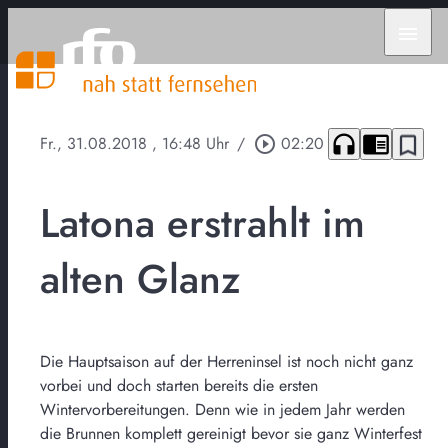
menu
headphones
chrome_reader_mode
bookmark_border
Fr., 31.08.2018
, 16:48 Uhr
/
play_circle_outline
02:20
Latona erstrahlt im
alten Glanz
Die Hauptsaison auf der Herreninsel ist noch nicht ganz
vorbei und doch starten bereits die ersten
Wintervorbereitungen. Denn wie in jedem Jahr werden
die Brunnen komplett gereinigt bevor sie ganz Winterfest