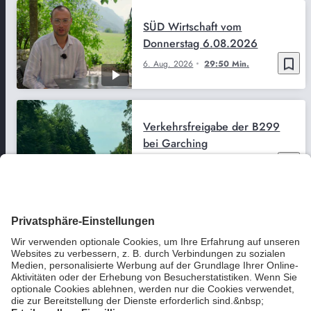
SÜD Wirtschaft vom
Donnerstag 6.08.2026
bookmark_border
6. Aug. 2026
29:50 Min.
Verkehrsfreigabe der B299
bei Garching
bookmark_border
6. Aug. 2026
02:36 Min.
Almwirtschaft - Tourismus -
Klimawandel – Michaela
Kaniber im Sommerinterview
bookmark_border
6. Aug. 2026
25:45 Min.