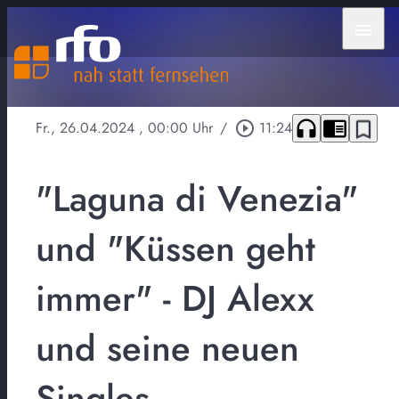
menu
headphones
chrome_reader_mode
bookmark_border
Fr., 26.04.2024
, 00:00 Uhr
/
play_circle_outline
11:24
"Laguna di Venezia"
und "Küssen geht
immer" - DJ Alexx
und seine neuen
Singles