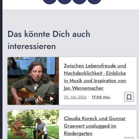
Das könnte Dich auch
interessieren
Zwischen Lebensfreude und
Nachdenklichkeit - Einblicke
in Musik und Inspiration von
Jan Wannemacher
bookmark_border
20. Mai 2026
17:05 Min.
Claudia Koreck und Gunnar
Graewert unplugged im
Riedergarten