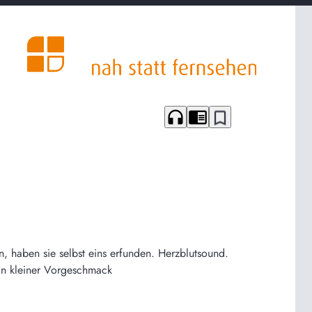
headphones
chrome_reader_mode
bookmark_border
n, haben sie selbst eins erfunden. Herzblutsound.
 ein kleiner Vorgeschmack