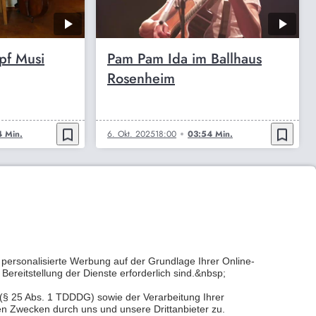
pf Musi
Pam Pam Ida im Ballhaus
Rosenheim
bookmark_border
bookmark_border
 Min.
6. Okt. 2025
18:00
03:54 Min.