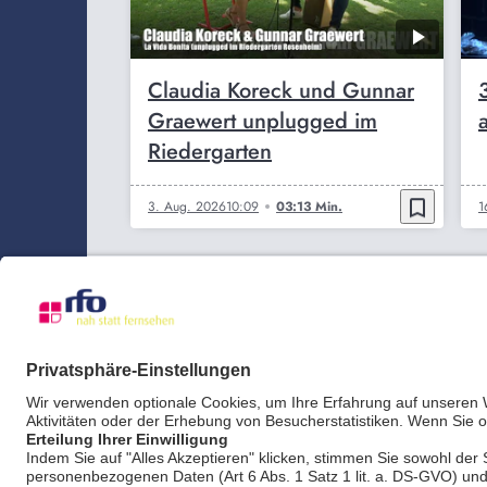
Claudia Koreck und Gunnar
Graewert unplugged im
Riedergarten
bookmark_border
3. Aug. 2026
10:09
03:13 Min.
1