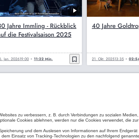
30 Jahre Immling - Rückblick
40 Jahre Goldtro
auf die Festivalsaison 2025
bookmark_border
6. Jan. 2026
19:00
11:22 Min.
21. Okt. 2025
13:35
02:54