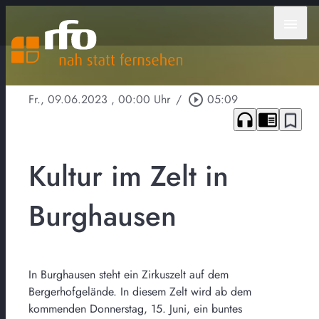
menu
Fr., 09.06.2023
, 00:00 Uhr
/
play_circle_outline
05:09
headphones
chrome_reader_mode
bookmark_border
Kultur im Zelt in
Burghausen
In Burghausen steht ein Zirkuszelt auf dem
Bergerhofgelände. In diesem Zelt wird ab dem
kommenden Donnerstag, 15. Juni, ein buntes