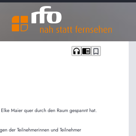
headphones
chrome_reader_mode
bookmark_border
in Elke Maier quer durch den Raum gespannt hat.
ragen der Teilnehmerinnen und Teilnehmer