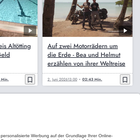
is Altötting
Auf zwei Motorrädern um
Geld
die Erde - Bea und Helmut
erzählen von ihrer Weltreise
bookmark_border
bookmark_border
 Min.
2. Juni 2026
13:00
02:43 Min.