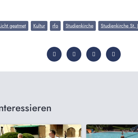
Licht geatmet
Kultur
rfo
Studienkirche
Studienkirche St. 
nteressieren