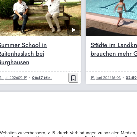
Summer School in
Städte im Landkre
Raitenhaslach bei
brauchen mehr 
Burghausen
bookmark_border
1. Juli 2026
09:19
06:57 Min.
19. Juni 2026
16:03
02:59