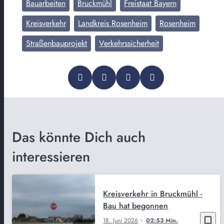
Bauarbeiten
Bruckmühl
Freistaat Bayern
Kreisverkehr
Landkreis Rosenheim
Rosenheim
Straßenbauprojekt
Verkehrssicherheit
Das könnte Dich auch
interessieren
Kreisverkehr in Bruckmühl -
Bau hat begonnen
bookmark_border
18. Juni 2026
02:53 Min.