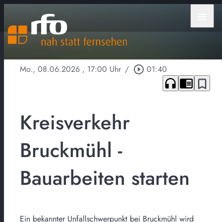
menu
Mo., 08.06.2026
, 17:00 Uhr
/
play_circle_outline
01:40
headphones
chrome_reader_mode
bookmark_border
Kreisverkehr
Bruckmühl -
Bauarbeiten starten
Ein bekannter Unfallschwerpunkt bei Bruckmühl wird