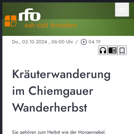
menu
Do., 03.10.2024
, 06:00 Uhr
/
play_circle_outline
04:19
headphones
chrome_reader_mode
bookmark_border
Kräuterwanderung
im Chiemgauer
Wanderherbst
Sie gehören zum Herbst wie der Morgennebel,