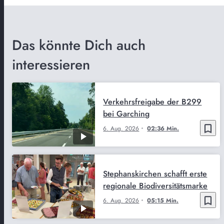
Das könnte Dich auch
interessieren
Verkehrsfreigabe der B299
bei Garching
bookmark_border
6. Aug. 2026
02:36 Min.
Stephanskirchen schafft erste
regionale Biodiversitätsmarke
bookmark_border
6. Aug. 2026
05:15 Min.