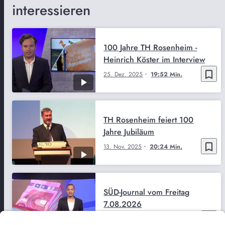
interessieren
100 Jahre TH Rosenheim -
Heinrich Köster im Interview
bookmark_border
25. Dez. 2025
19:52 Min.
TH Rosenheim feiert 100
Jahre Jubiläum
bookmark_border
13. Nov. 2025
20:24 Min.
SÜD-Journal vom Freitag
7.08.2026
bookmark_border
7. Aug. 2026
29:47 Min.