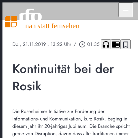
menu
headphones
chrome_reader_mode
bookmark_border
Do., 21.11.2019
, 13:22 Uhr
/
play_circle_outline
01:35
Kontinuität bei der
Rosik
Die Rosenheimer Initiative zur Förderung der
Informations- und Kommunikation, kurz Rosik, beging in
diesem Jahr ihr 20-jähriges Jubiläum. Die Branche spricht
gerne von Disruption, davon dass alte Traditionen immer