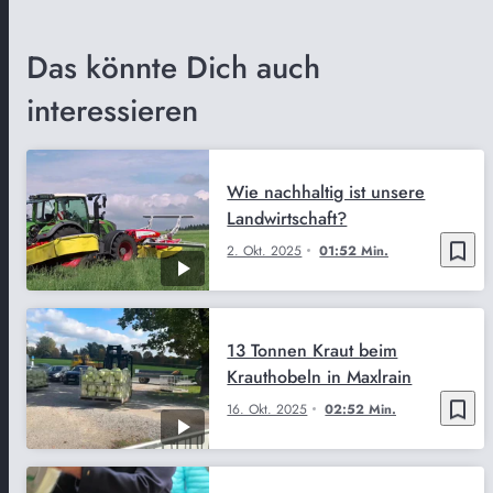
Das könnte Dich auch
interessieren
Wie nachhaltig ist unsere
Landwirtschaft?
bookmark_border
2. Okt. 2025
01:52 Min.
13 Tonnen Kraut beim
Krauthobeln in Maxlrain
bookmark_border
16. Okt. 2025
02:52 Min.