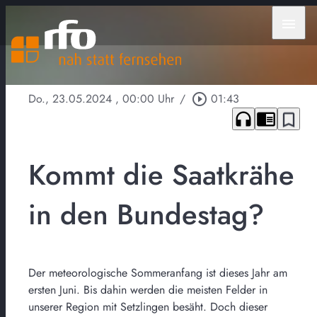
menu
Do., 23.05.2024
, 00:00 Uhr
/
play_circle_outline
01:43
headphones
chrome_reader_mode
bookmark_border
Kommt die Saatkrähe
in den Bundestag?
Der meteorologische Sommeranfang ist dieses Jahr am
ersten Juni. Bis dahin werden die meisten Felder in
unserer Region mit Setzlingen besäht. Doch dieser