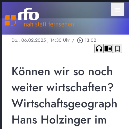
menu
Do., 06.02.2025
, 14:30 Uhr
/
play_circle_outline
13:02
headphones
chrome_reader_mode
bookmark_border
Können wir so noch
weiter wirtschaften?
Wirtschaftsgeograph
Hans Holzinger im