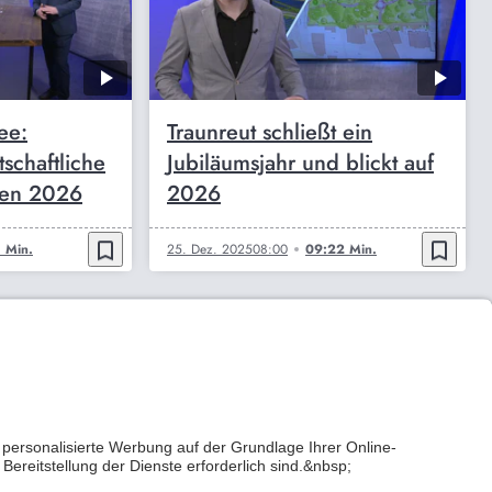
ee:
Traunreut schließt ein
tschaftliche
Jubiläumsjahr und blickt auf
gen 2026
2026
bookmark_border
bookmark_border
 Min.
25. Dez. 2025
08:00
09:22 Min.