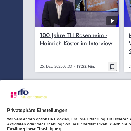
100 Jahre TH Rosenheim -
Heinrich Köster im Interview
bookmark_border
25. Dez. 2025
08:00
19:52 Min.
2