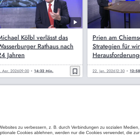
Michael Kölbl verlässt das
Prien am Chiems
Wasserburger Rathaus nach
Strategien für wir
24 Jahren
Herausforderun
bookmark_border
. Apr. 2026
09:00
14:32 Min.
22. Jan. 2026
12:30
12:58