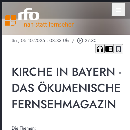
menu
So., 05.10.2025
, 08:33 Uhr
/
play_circle_outline
27:30
headphones
chrome_reader_mode
bookmark_border
KIRCHE IN BAYERN -
DAS ÖKUMENISCHE
FERNSEHMAGAZIN
Die Themen: