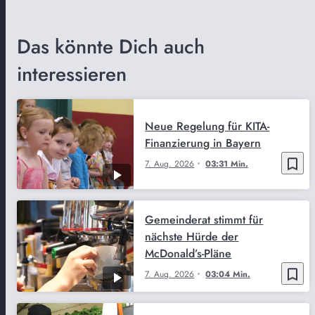
Das könnte Dich auch
interessieren
Neue Regelung für KITA-
Finanzierung in Bayern
bookmark_border
7. Aug. 2026
03:31 Min.
Gemeinderat stimmt für
nächste Hürde der
McDonald’s-Pläne
bookmark_border
7. Aug. 2026
03:04 Min.