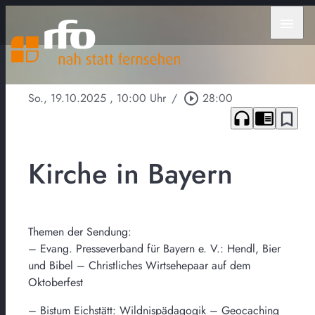
menu
So., 19.10.2025
, 10:00 Uhr
/
play_circle_outline
28:00
headphones
chrome_reader_mode
bookmark_border
Kirche in Bayern
Themen der Sendung:
– Evang. Presseverband für Bayern e. V.: Hendl, Bier
und Bibel – Christliches Wirtsehepaar auf dem
Oktoberfest
– Bistum Eichstätt: Wildnispädagogik – Geocaching