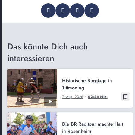
Das könnte Dich auch
interessieren
Historische Burgtage in
Tittmoning
bookmark_border
7. Aug. 2026
02:26 Min.
Die BR Radltour machte Halt
in Rosenheim