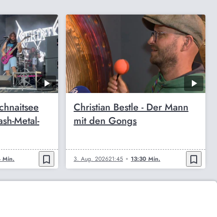
chnaitsee
Christian Bestle - Der Mann
ash-Metal-
mit den Gongs
bookmark_border
bookmark_border
 Min.
3. Aug. 2026
21:45
13:30 Min.