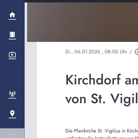
Di., 06.01.2026
, 08:00 Uhr
/
play_circ
Kirchdorf a
von St. Vigi
Die Pfarrkirche St. Vigilius in Ki