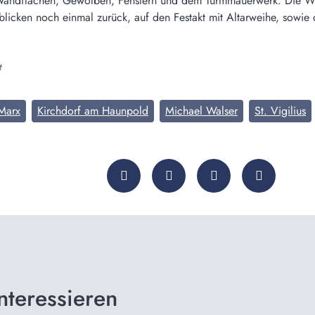
Wandflächen, Gewölben, Fenstern und dem Turmmauerwerk. Die Wie
blicken noch einmal zurück, auf den Festakt mit Altarweihe, sowie 
t
 Marx
Kirchdorf am Haunpold
Michael Walser
St. Vigilius
nteressieren