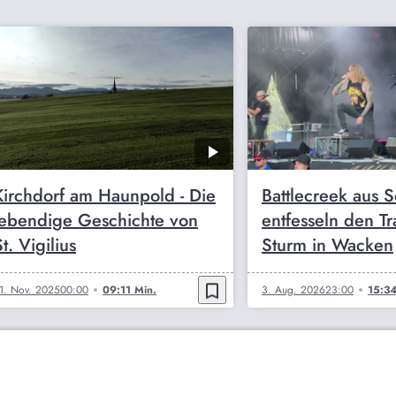
Kirchdorf am Haunpold - Die
Battlecreek aus S
lebendige Geschichte von
entfesseln den Tr
t. Vigilius
Sturm in Wacken
bookmark_border
1. Nov. 2025
00:00
09:11 Min.
3. Aug. 2026
23:00
15:34