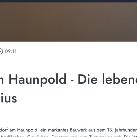
le_outline
09:11
m Haunpold - Die lebe
lius
rchdorf am Haunpold, ein markantes Bauwerk aus dem 13. Jahrhunder