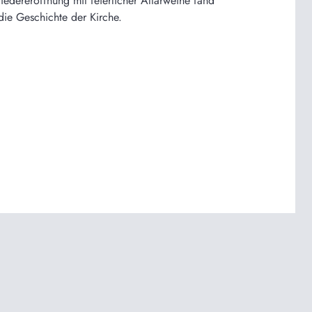
dereröffnung mit feierlicher Altarweihe fand
die Geschichte der Kirche.