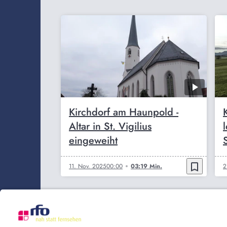
Kirchdorf am Haunpold -
Altar in St. Vigilius
eingeweiht
S
bookmark_border
11. Nov. 2025
00:00
03:19 Min.
2