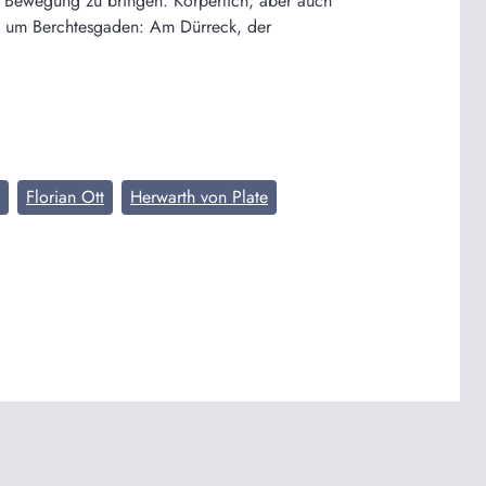
 Bewegung zu bringen. Körperlich, aber auch
nd um Berchtesgaden: Am Dürreck, der
Florian Ott
Herwarth von Plate