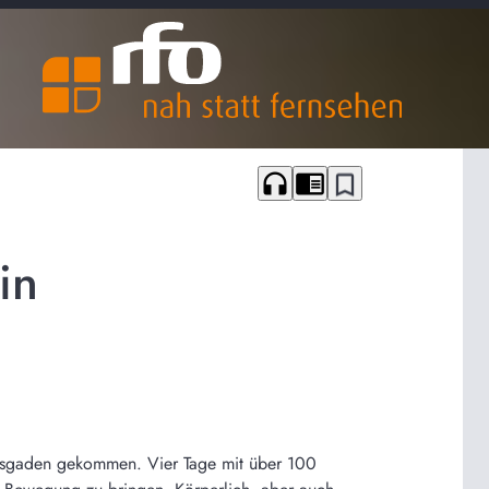
headphones
chrome_reader_mode
bookmark_border
in
esgaden gekommen. Vier Tage mit über 100