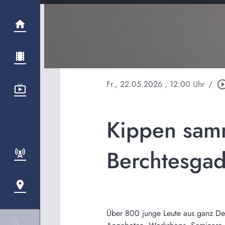
Fr., 22.05.2026
, 12:00 Uhr
/
play_circle_o
Kippen samm
Berchtesga
Über 800 junge Leute aus ganz De