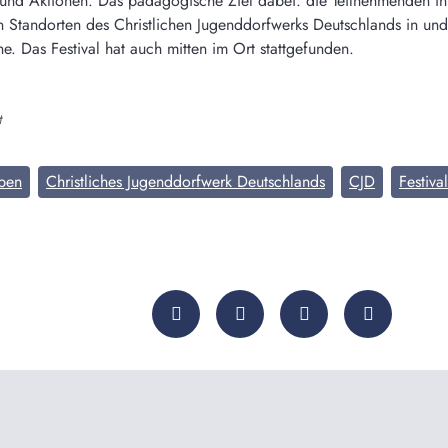
nd Aktionen. Das pädagogische Ziel dabei: die Teilnehmenden in
den Standorten des Christlichen Jugenddorfwerks Deutschlands in u
. Das Festival hat auch mitten im Ort stattgefunden.
t
ben
Christliches Jugenddorfwerk Deutschlands
CJD
Festival