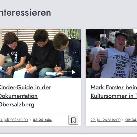
nteressieren
Kinder-Guide in der
Mark Forster beim
Dokumentation
Kultursommer in 
Obersalzberg
bookmark_border
0. Juli 2026
12:00
03:25 Min.
29. Juli 2026
16:00
02:34