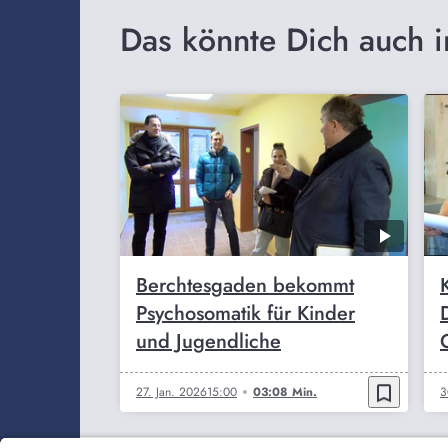
Das könnte Dich auch i
Berchtesgaden bekommt
Psychosomatik für Kinder
und Jugendliche
bookmark_border
27. Jan. 2026
15:00
03:08 Min.
3