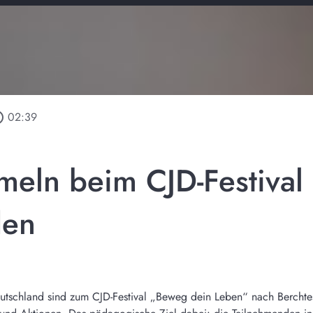
utline
02:39
eln beim CJD-Festival 
den
utschland sind zum CJD-Festival „Beweg dein Leben“ nach Bercht