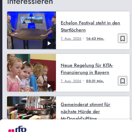
interessieren
Echelon Festival steht in den
Startlöchern
bookmark_border
7. Aug. 2026
14:43 Min.
Neue Regelung für KITA-
Finanzierung in Bayern
bookmark_border
7. Aug. 2026
03:31 Min.
Gemeinderat stimmt für
nächste Hürde der
McDonald’s-Pläne
bookmark_border
7. Aug. 2026
03:04 Min.