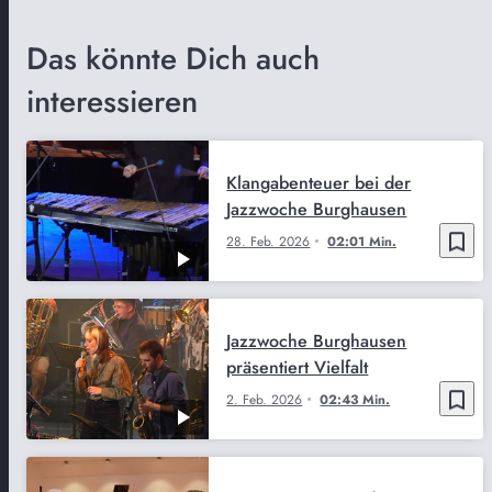
Das könnte Dich auch
interessieren
Klangabenteuer bei der
Jazzwoche Burghausen
bookmark_border
28. Feb. 2026
02:01 Min.
Jazzwoche Burghausen
präsentiert Vielfalt
bookmark_border
2. Feb. 2026
02:43 Min.