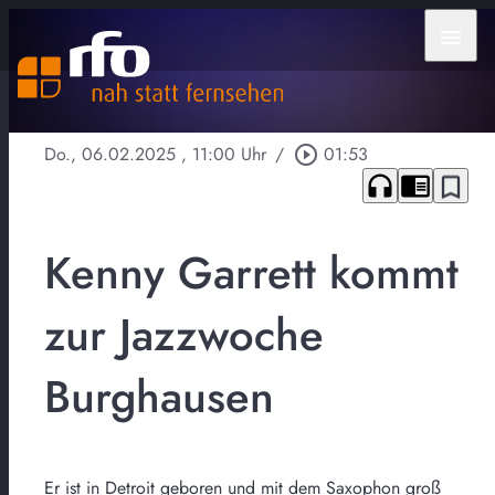
menu
Do., 06.02.2025
, 11:00 Uhr
/
play_circle_outline
01:53
headphones
chrome_reader_mode
bookmark_border
Kenny Garrett kommt
zur Jazzwoche
Burghausen
Er ist in Detroit geboren und mit dem Saxophon groß