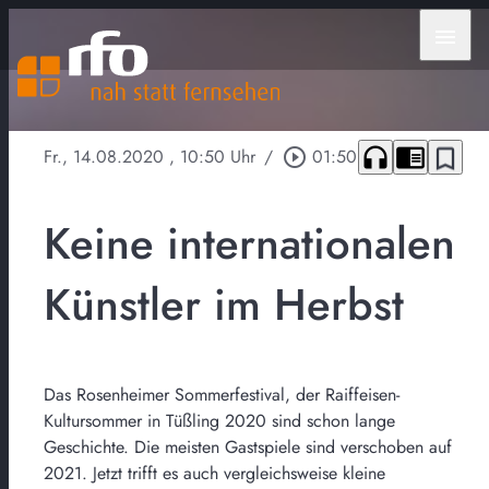
menu
headphones
chrome_reader_mode
bookmark_border
Fr., 14.08.2020
, 10:50 Uhr
/
play_circle_outline
01:50
Keine internationalen
Künstler im Herbst
Das Rosenheimer Sommerfestival, der Raiffeisen-
Kultursommer in Tüßling 2020 sind schon lange
Geschichte. Die meisten Gastspiele sind verschoben auf
2021. Jetzt trifft es auch vergleichsweise kleine