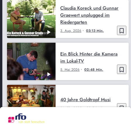
Claudia Koreck und Gunnar
Graewert unplugged im
Riedergarten
bookmark_border
3. Aug. 2026
03:13 Min.
Ein Blick Hinter die Kamera
im Lokal-TV
bookmark_border
5. Mai 2026
02:48 Min.
40 Jahre Goldtropf Musi
bookmark_border
21. Okt. 2025
02:54 Min.