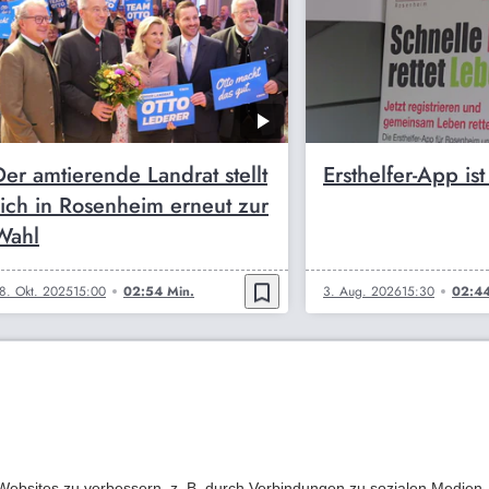
Der amtierende Landrat stellt
Ersthelfer-App ist
sich in Rosenheim erneut zur
Wahl
bookmark_border
8. Okt. 2025
15:00
02:54 Min.
3. Aug. 2026
15:30
02:44