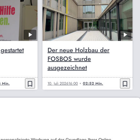
 gestartet
Der neue Holzbau der
FOSBOS wurde
ausgezeichnet
bookmark_border
bookmark_border
 Min.
10. Juli 2026
16:00
02:52 Min.