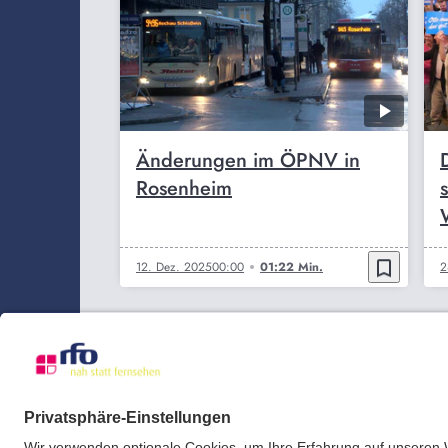
Änderungen im ÖPNV in
Rosenheim
bookmark_border
12. Dez. 2025
00:00
01:22 Min.
2