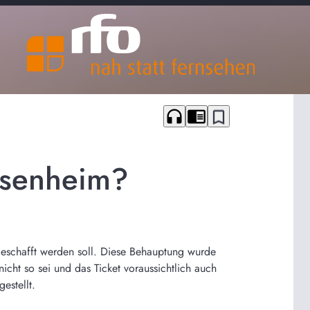
headphones
chrome_reader_mode
bookmark_border
osenheim?
geschafft werden soll. Diese Behauptung wurde
ht so sei und das Ticket voraussichtlich auch
estellt.