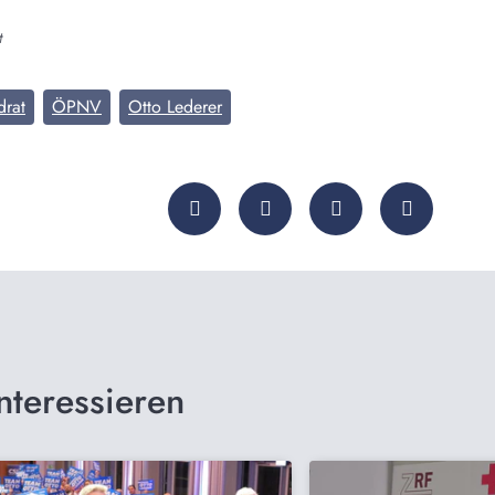
t
drat
ÖPNV
Otto Lederer
nteressieren