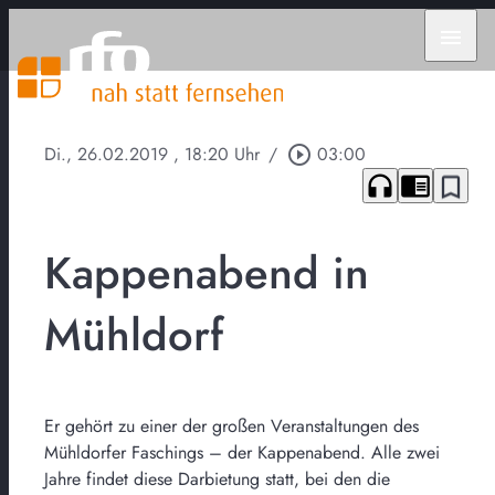
menu
Di., 26.02.2019
, 18:20 Uhr
/
play_circle_outline
03:00
headphones
chrome_reader_mode
bookmark_border
Kappenabend in
Mühldorf
Er gehört zu einer der großen Veranstaltungen des
Mühldorfer Faschings – der Kappenabend. Alle zwei
Jahre findet diese Darbietung statt, bei den die