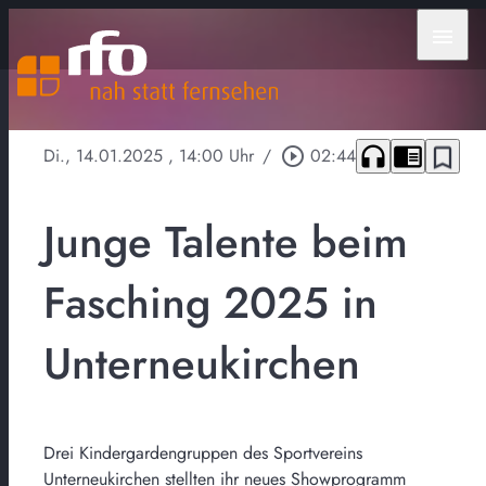
menu
headphones
chrome_reader_mode
bookmark_border
Di., 14.01.2025
, 14:00 Uhr
/
play_circle_outline
02:44
Junge Talente beim
Fasching 2025 in
Unterneukirchen
Drei Kindergardengruppen des Sportvereins
Unterneukirchen stellten ihr neues Showprogramm