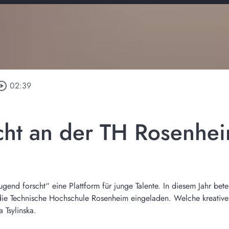
rcle_outline
02:39
cht an der TH Rosenhe
Jugend forscht“ eine Plattform für junge Talente. In diesem Jahr bet
e Technische Hochschule Rosenheim eingeladen. Welche kreativen
a Tsylinska.