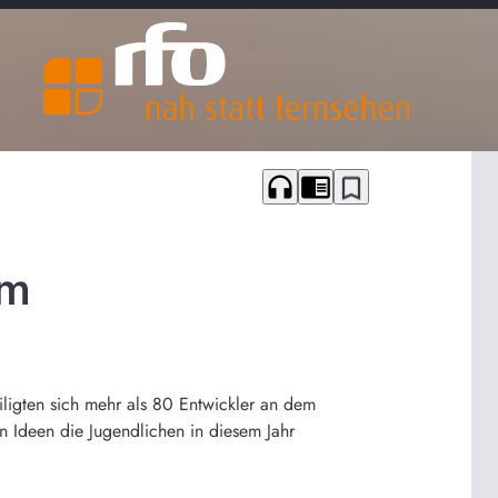
headphones
chrome_reader_mode
bookmark_border
im
eiligten sich mehr als 80 Entwickler an dem
 Ideen die Jugendlichen in diesem Jahr