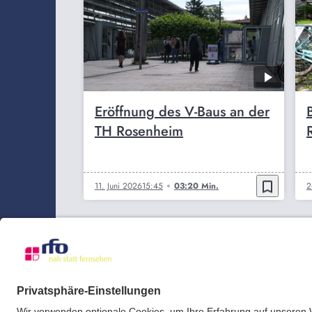
Eröffnung des V-Baus an der
TH Rosenheim
bookmark_border
11. Juni 2026
15:45
03:20 Min.
2