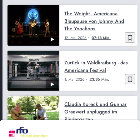
The Weight - Americana-
Blaupause von Johnny And
The Yooahoos
bookmark_border
12. Mai 2026
07:13 Min.
Zurück in Waldkraiburg - das
Americana Festival
bookmark_border
1. Mai 2026
23:36 Min.
Claudia Koreck und Gunnar
Graewert unplugged im
Riedergarten
bookmark_border
3. Aug. 2026
03:13 Min.