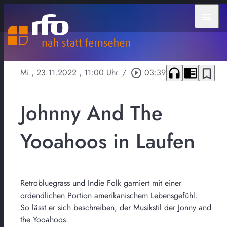
menu
headphones
chrome_reader_mode
bookmark_border
Mi., 23.11.2022
, 11:00 Uhr
/
play_circle_outline
03:39
Johnny And The
Yooahoos in Laufen
Retrobluegrass und Indie Folk garniert mit einer
ordendlichen Portion amerikanischem Lebensgefühl.
So lässt er sich beschreiben, der Musikstil der Jonny and
the Yooahoos.