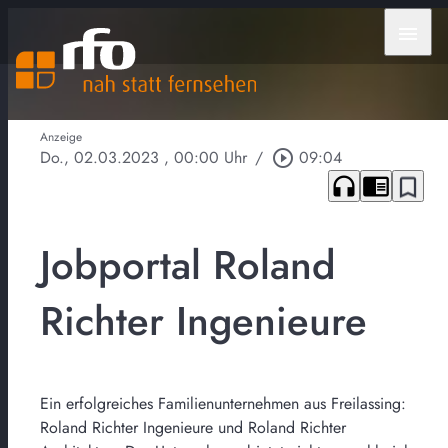
menu
Anzeige
Do., 02.03.2023
, 00:00 Uhr
/
play_circle_outline
09:04
headphones
chrome_reader_mode
bookmark_border
Jobportal Roland
Richter Ingenieure
Ein erfolgreiches Familienunternehmen aus Freilassing:
Roland Richter Ingenieure und Roland Richter