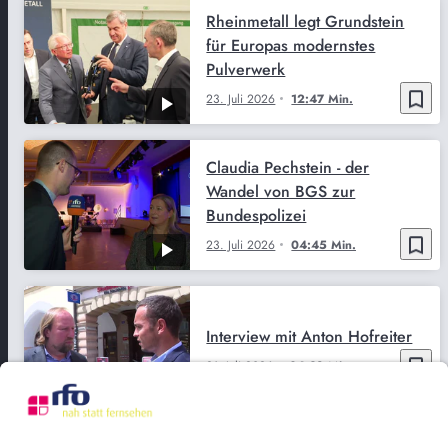
Rheinmetall legt Grundstein
für Europas modernstes
Pulverwerk
bookmark_border
23. Juli 2026
12:47 Min.
Claudia Pechstein - der
Wandel von BGS zur
Bundespolizei
bookmark_border
23. Juli 2026
04:45 Min.
Interview mit Anton Hofreiter
bookmark_border
21. Juli 2026
06:38 Min.