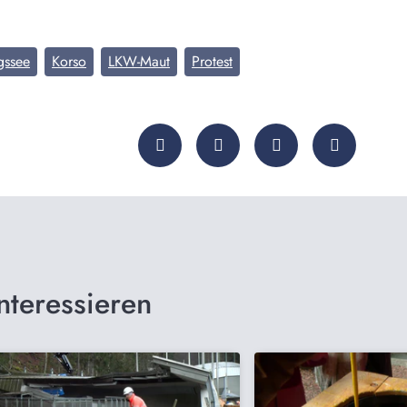
gssee
Korso
LKW-Maut
Protest
nteressieren