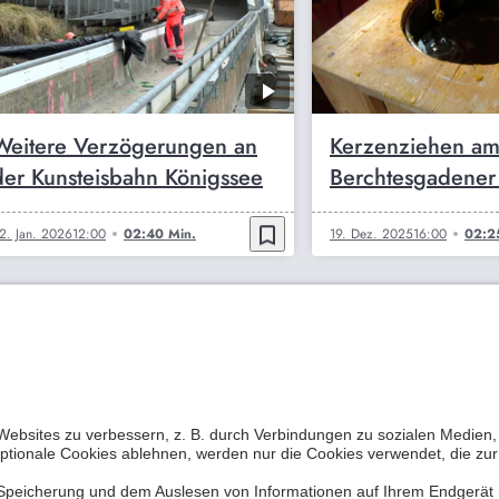
Weitere Verzögerungen an
Kerzenziehen a
der Kunsteisbahn Königssee
Berchtesgadener
bookmark_border
2. Jan. 2026
12:00
02:40 Min.
19. Dez. 2025
16:00
02:2