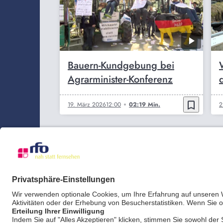
Bauern-Kundgebung bei
Agrarminister-Konferenz
bookmark_border
19. März 2026
12:00
02:19 Min.
2