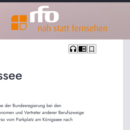
headphones
chrome_reader_mode
bookmark_border
gssee
ne der Bundesregierung bei den
onomen und Vertreter anderer Berufszweige
orso vom Parkplatz am Königssee nach