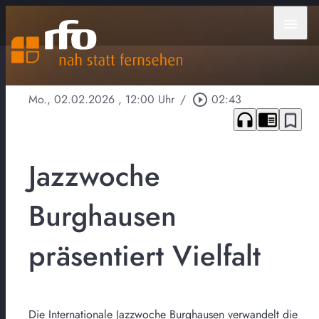
menu
Mo., 02.02.2026
, 12:00 Uhr
/
play_circle_outline
02:43
headphones
chrome_reader_mode
bookmark_border
Jazzwoche
Burghausen
präsentiert Vielfalt
Die Internationale Jazzwoche Burghausen verwandelt die