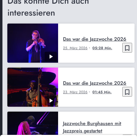
Das könnte Dich auch
interessieren
Das war die Jazzwoche 2026
bookmark_border
25. März 2026
05:28 Min.
Das war die Jazzwoche 2026
bookmark_border
23. März 2026
01:45 Min.
Jazzwoche Burghausen mit
Jazzpreis gestartet