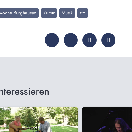
zwoche Burghausen
Kultur
Musik
rfo
nteressieren