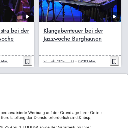
stra bei der
Klangabenteuer bei der
woche
Jazzwoche Burghausen
bookmark_border
bookmark_border
 Min.
28. Feb. 2026
13:00
02:01 Min.