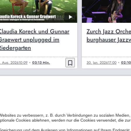
Claudia Koreck und Gunnar
Zurch Jazz Orche
Graewert unplugged im
burghauser Jazz
Riedergarten
bookmark_border
. Aug. 2026
10:09
03:13 Min.
30. Jan. 2026
17:00
02:10