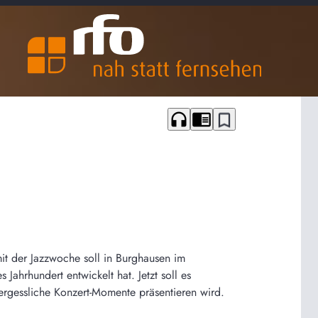
headphones
chrome_reader_mode
bookmark_border
mit der Jazzwoche soll in Burghausen im
Jahrhundert entwickelt hat. Jetzt soll es
ergessliche Konzert-Momente präsentieren wird.