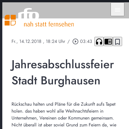
menu
headphones
chrome_reader_mode
bookmark_border
Fr., 14.12.2018
, 18:24 Uhr
/
play_circle_outline
03:43
Jahresabschlussfeier
Stadt Burghausen
Rückschau halten und Pläne für die Zukunft aufs Tapet
holen. das haben wohl alle Weihnachtsfeiern in
Unternehmen, Vereinen oder Kommunen gemeinsam.
Nicht überall ist aber soviel Grund zum Feiern da, wie