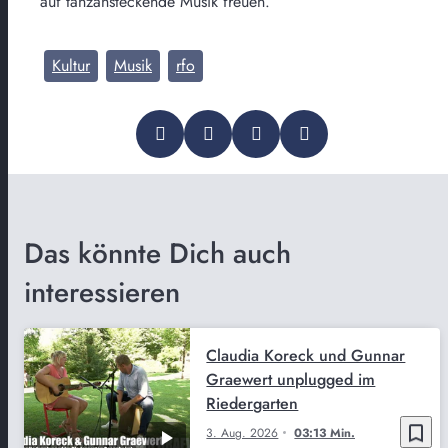
auf tanzansteckende Musik freuen.
Kultur
Musik
rfo
Das könnte Dich auch
interessieren
Claudia Koreck und Gunnar
Graewert unplugged im
Riedergarten
bookmark_border
3. Aug. 2026
03:13 Min.