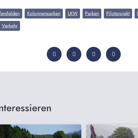
fersfelden
Kolonnenparken
LKW
Parken
Pilotprojekt
Verkehr
nteressieren