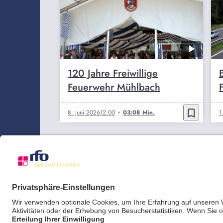
120 Jahre Freiwillige
Feuerwehr Mühlbach
bookmark_border
8. Juni 2026
12:00
03:08 Min.
1