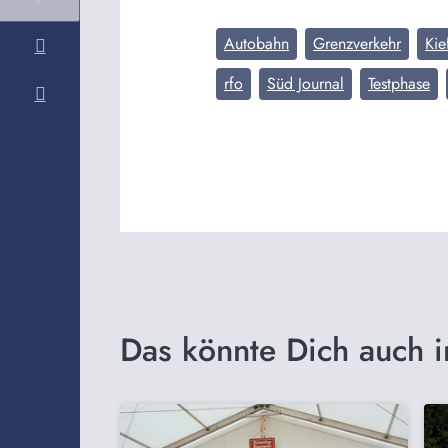
Autobahn
Grenzverkehr
Kie
rfo
Süd Journal
Testphase
Das könnte Dich auch i