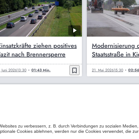
Einsatzkräfte ziehen positives
Modernisierung 
Fazit nach Brennersperre
Staatsstraße in K
bookmark_border
. Juni 2026
13:30
01:43 Min.
21. Mai 2026
15:30
02:56