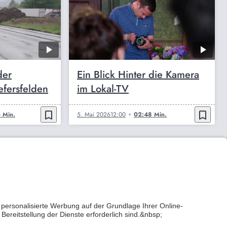
der
Ein Blick Hinter die Kamera
iefersfelden
im Lokal-TV
bookmark_border
bookmark_border
 Min.
5. Mai 2026
12:00
02:48 Min.