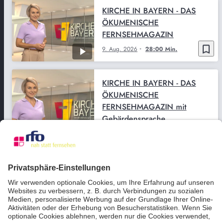
KIRCHE IN BAYERN - DAS
ÖKUMENISCHE
FERNSEHMAGAZIN
bookmark_border
9. Aug. 2026
28:00 Min.
KIRCHE IN BAYERN - DAS
ÖKUMENISCHE
FERNSEHMAGAZIN mit
Gebärdensprache
bookmark_border
9. Aug. 2026
28:00 Min.
SÜD-Kultur vom Freitag
7.08.2026
bookmark_border
7. Aug. 2026
29:50 Min.