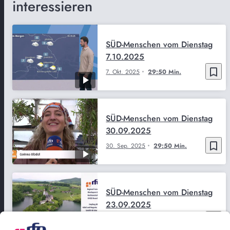
interessieren
SÜD-Menschen vom Dienstag
7.10.2025
bookmark_border
7. Okt. 2025
29:50 Min.
SÜD-Menschen vom Dienstag
30.09.2025
bookmark_border
30. Sep. 2025
29:50 Min.
SÜD-Menschen vom Dienstag
23.09.2025
bookmark_border
23. Sep. 2025
29:50 Min.