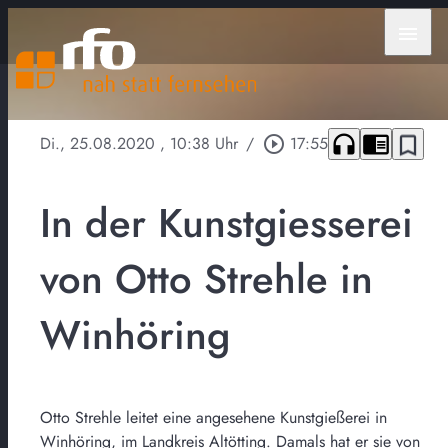
menu
headphones
chrome_reader_mode
bookmark_border
Di., 25.08.2020
, 10:38 Uhr
/
play_circle_outline
17:55
In der Kunstgiesserei
von Otto Strehle in
Winhöring
Otto Strehle leitet eine angesehene Kunstgießerei in
Winhöring, im Landkreis Altötting. Damals hat er sie von