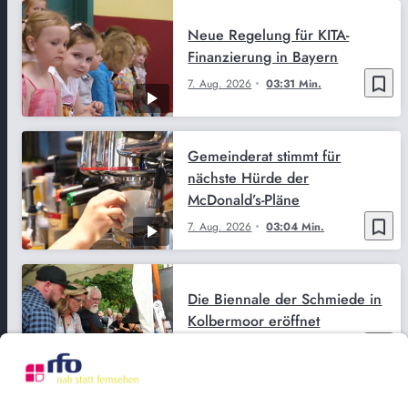
Neue Regelung für KITA-
Finanzierung in Bayern
bookmark_border
7. Aug. 2026
03:31 Min.
Gemeinderat stimmt für
nächste Hürde der
McDonald’s-Pläne
bookmark_border
7. Aug. 2026
03:04 Min.
Die Biennale der Schmiede in
Kolbermoor eröffnet
bookmark_border
7. Aug. 2026
03:02 Min.