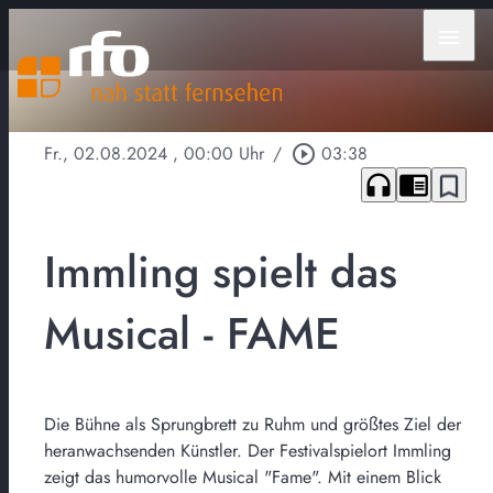
menu
Fr., 02.08.2024
, 00:00 Uhr
/
play_circle_outline
03:38
headphones
chrome_reader_mode
bookmark_border
Immling spielt das
Musical - FAME
Die Bühne als Sprungbrett zu Ruhm und größtes Ziel der
heranwachsenden Künstler. Der Festivalspielort Immling
zeigt das humorvolle Musical "Fame". Mit einem Blick