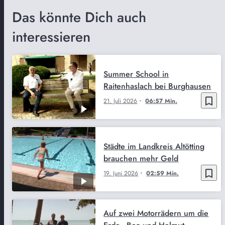
Das könnte Dich auch
interessieren
Summer School in
Raitenhaslach bei Burghausen
bookmark_border
21. Juli 2026
06:57 Min.
Städte im Landkreis Altötting
brauchen mehr Geld
bookmark_border
19. Juni 2026
02:59 Min.
Auf zwei Motorrädern um die