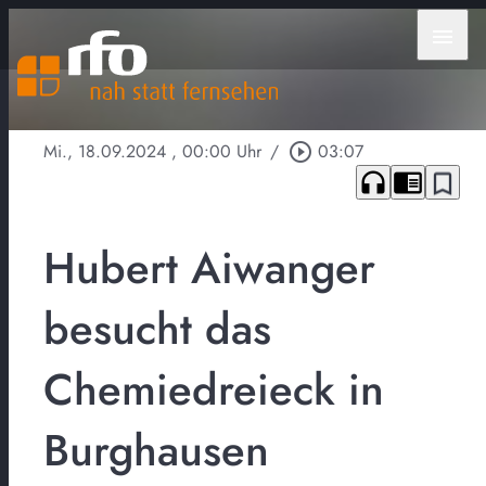
menu
Mi., 18.09.2024
, 00:00 Uhr
/
play_circle_outline
03:07
headphones
chrome_reader_mode
bookmark_border
Hubert Aiwanger
besucht das
Chemiedreieck in
Burghausen