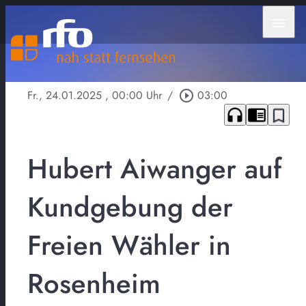
menu
Fr., 24.01.2025
, 00:00 Uhr
/
play_circle_outline
03:00
headphones
chrome_reader_mode
bookmark_border
Hubert Aiwanger auf
Kundgebung der
Freien Wähler in
Rosenheim