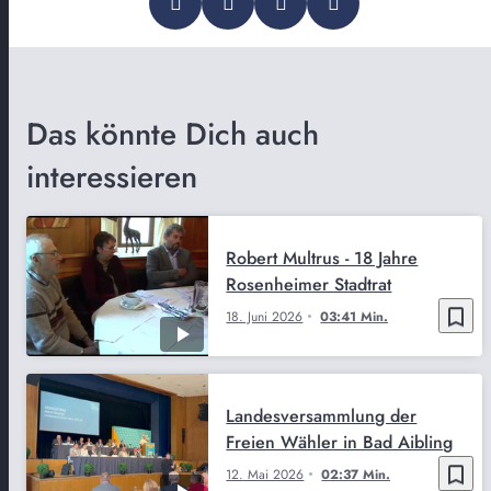
Das könnte Dich auch
interessieren
Robert Multrus - 18 Jahre
Rosenheimer Stadtrat
bookmark_border
18. Juni 2026
03:41 Min.
Landesversammlung der
Freien Wähler in Bad Aibling
bookmark_border
12. Mai 2026
02:37 Min.