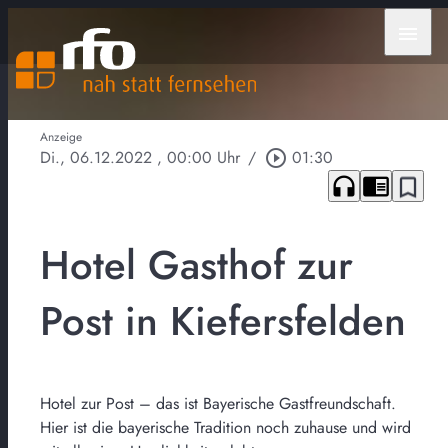
menu
Anzeige
Di., 06.12.2022
, 00:00 Uhr
/
play_circle_outline
01:30
headphones
chrome_reader_mode
bookmark_border
Hotel Gasthof zur
Post in Kiefersfelden
Hotel zur Post – das ist Bayerische Gastfreundschaft.
Hier ist die bayerische Tradition noch zuhause und wird