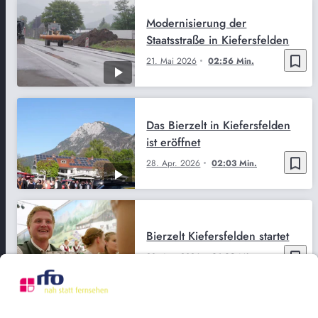
Modernisierung der
Staatsstraße in Kiefersfelden
bookmark_border
21. Mai 2026
02:56 Min.
Das Bierzelt in Kiefersfelden
ist eröffnet
bookmark_border
28. Apr. 2026
02:03 Min.
Bierzelt Kiefersfelden startet
bookmark_border
23. Apr. 2026
01:08 Min.