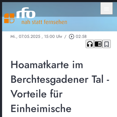
menu
Mi., 07.05.2025
, 15:00 Uhr
/
play_circle_outline
02:58
headphones
chrome_reader_mode
bookmark_border
Hoamatkarte im
Berchtesgadener Tal -
Vorteile für
Einheimische