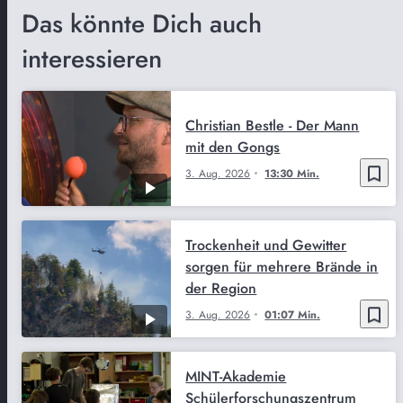
Das könnte Dich auch
interessieren
Christian Bestle - Der Mann
mit den Gongs
bookmark_border
3. Aug. 2026
13:30 Min.
Trockenheit und Gewitter
sorgen für mehrere Brände in
der Region
bookmark_border
3. Aug. 2026
01:07 Min.
MINT-Akademie
Schülerforschungszentrum