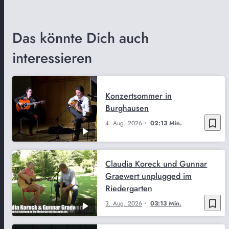
Das könnte Dich auch
interessieren
Konzertsommer in
Burghausen
bookmark_border
4. Aug. 2026
02:13 Min.
Claudia Koreck und Gunnar
Graewert unplugged im
Riedergarten
bookmark_border
3. Aug. 2026
03:13 Min.