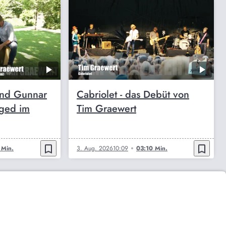
und Gunnar
Cabriolet - das Debüt von
ged im
Tim Graewert
bookmark_border
bookmark_border
 Min.
3. Aug. 2026
10:09
03:10 Min.