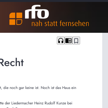
headphones
chrome_reader_mode
bookmark_border
Recht
 die noch gar keine ist. Noch ist das Haus ein
tte der Liedermacher Heinz Rudolf Kunze bei