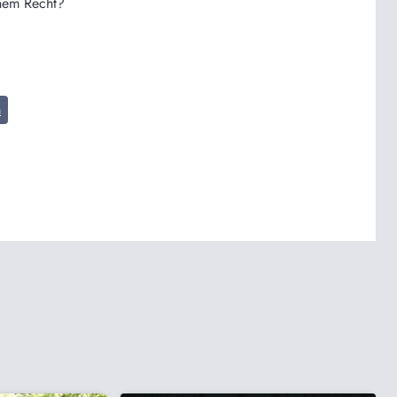
chem Recht?
m