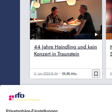
44 Jahre Haindling und kein
Konzert in Traunstein
bookmark_border
3. Juni 2026
15:54
10:30 Min.
2