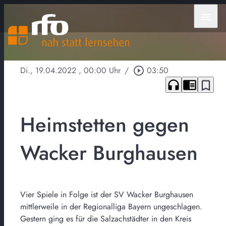
menu
Di., 19.04.2022
, 00:00 Uhr
/
play_circle_outline
03:50
headphones
chrome_reader_mode
bookmark_border
Heimstetten gegen
Wacker Burghausen
Vier Spiele in Folge ist der SV Wacker Burghausen
mittlerweile in der Regionalliga Bayern ungeschlagen.
Gestern ging es für die Salzachstädter in den Kreis