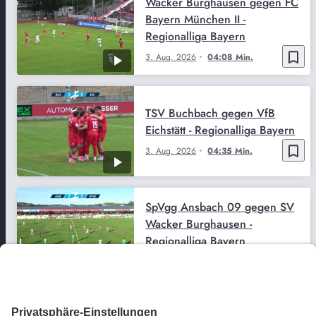
Wacker Burghausen gegen FC
Bayern München II -
Regionalliga Bayern
bookmark_border
3. Aug. 2026
04:08 Min.
TSV Buchbach gegen VfB
Eichstätt - Regionalliga Bayern
bookmark_border
3. Aug. 2026
04:35 Min.
SpVgg Ansbach 09 gegen SV
Wacker Burghausen -
Regionalliga Bayern
bookmark_border
27. Juli 2026
03:43 Min.
Schwaben Augsburg gegen