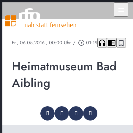
menu
headphones
chrome_reader_mode
bookmark_border
Fr., 06.05.2016
, 00:00 Uhr
/
play_circle_outline
01:19
Heimatmuseum Bad
Aibling