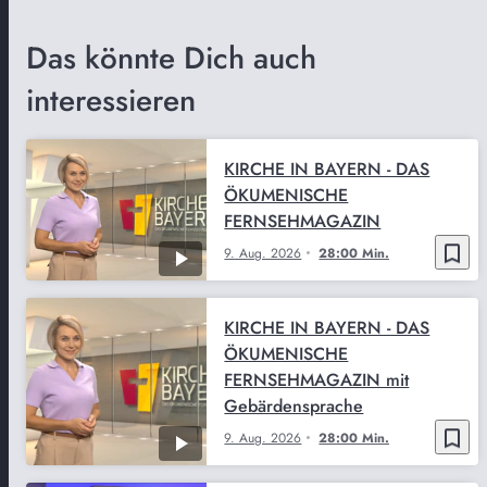
Das könnte Dich auch
interessieren
KIRCHE IN BAYERN - DAS
ÖKUMENISCHE
FERNSEHMAGAZIN
bookmark_border
9. Aug. 2026
28:00 Min.
KIRCHE IN BAYERN - DAS
ÖKUMENISCHE
FERNSEHMAGAZIN mit
Gebärdensprache
bookmark_border
9. Aug. 2026
28:00 Min.