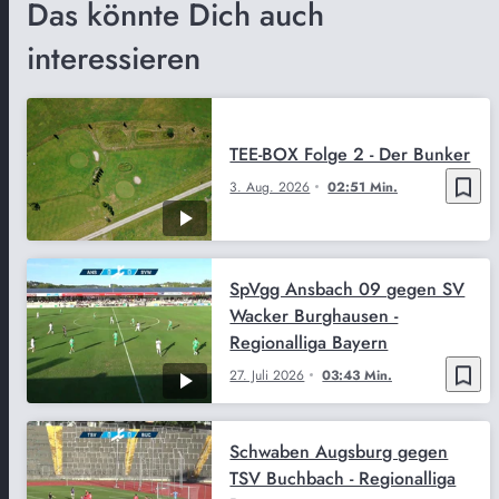
Das könnte Dich auch
interessieren
TEE-BOX Folge 2 - Der Bunker
bookmark_border
3. Aug. 2026
02:51 Min.
SpVgg Ansbach 09 gegen SV
Wacker Burghausen -
Regionalliga Bayern
bookmark_border
27. Juli 2026
03:43 Min.
Schwaben Augsburg gegen
TSV Buchbach - Regionalliga