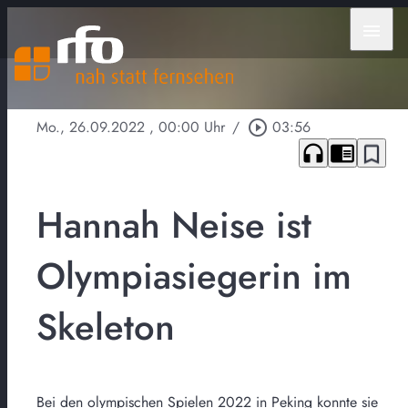
menu
Mo., 26.09.2022
, 00:00 Uhr
/
play_circle_outline
03:56
headphones
chrome_reader_mode
bookmark_border
Hannah Neise ist
Olympiasiegerin im
Skeleton
Bei den olympischen Spielen 2022 in Peking konnte sie