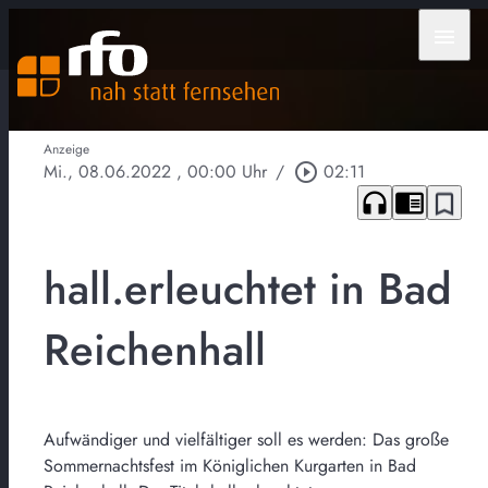
menu
Anzeige
Mi., 08.06.2022
, 00:00 Uhr
/
play_circle_outline
02:11
headphones
chrome_reader_mode
bookmark_border
hall.erleuchtet in Bad
Reichenhall
Aufwändiger und vielfältiger soll es werden: Das große
Sommernachtsfest im Königlichen Kurgarten in Bad