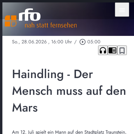
menu
So., 28.06.2026
, 16:00 Uhr
/
play_circle_outline
05:00
headphones
chrome_reader_mode
bookmark_border
Haindling - Der
Mensch muss auf den
Mars
Am 12. Juli spielt ein Mann auf den Stadtplatz Traunstein,