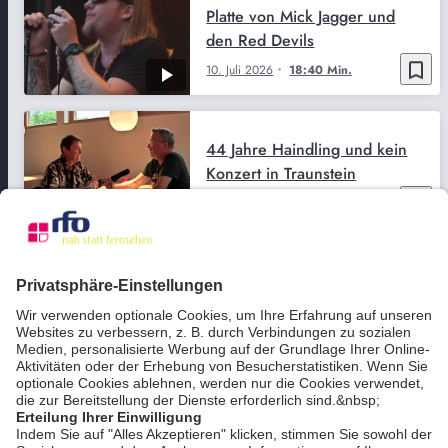
Platte von Mick Jagger und
den Red Devils
bookmark_border
10. Juli 2026
18:40 Min.
44 Jahre Haindling und kein
Konzert in Traunstein
bookmark_border
3. Juni 2026
10:30 Min.
Quadro Nuevo und ihre
größte musikalische
Kollaboration
bookmark_border
27. März 2026
05:29 Min.