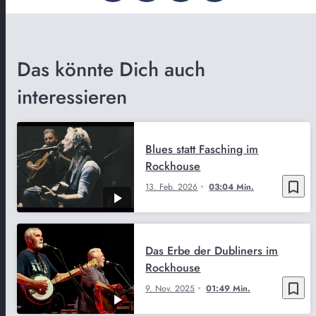
Das könnte Dich auch
interessieren
Blues statt Fasching im
Rockhouse
bookmark_border
13. Feb. 2026
03:04 Min.
Das Erbe der Dubliners im
Rockhouse
bookmark_border
9. Nov. 2025
01:49 Min.