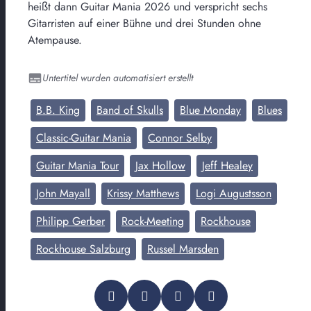
heißt dann Guitar Mania 2026 und verspricht sechs
Gitarristen auf einer Bühne und drei Stunden ohne
Atempause.
Untertitel wurden automatisiert erstellt
B.B. King
Band of Skulls
Blue Monday
Blues
Classic-Guitar Mania
Connor Selby
Guitar Mania Tour
Jax Hollow
Jeff Healey
John Mayall
Krissy Matthews
Logi Augustsson
Philipp Gerber
Rock-Meeting
Rockhouse
Rockhouse Salzburg
Russel Marsden