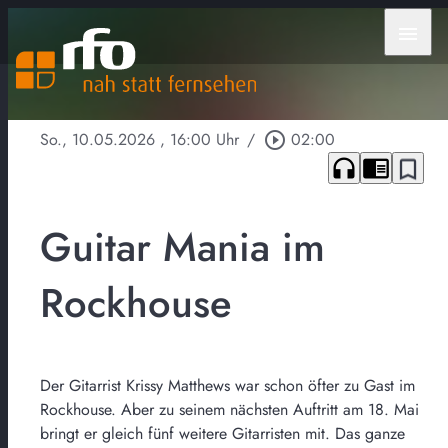
menu
So., 10.05.2026
, 16:00 Uhr
/
play_circle_outline
02:00
headphones
chrome_reader_mode
bookmark_border
Guitar Mania im
Rockhouse
Der Gitarrist Krissy Matthews war schon öfter zu Gast im
Rockhouse. Aber zu seinem nächsten Auftritt am 18. Mai
bringt er gleich fünf weitere Gitarristen mit. Das ganze