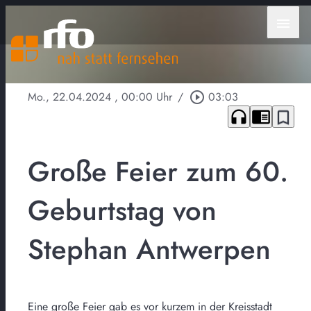
menu
Mo., 22.04.2024
, 00:00 Uhr
/
play_circle_outline
03:03
headphones
chrome_reader_mode
bookmark_border
Große Feier zum 60.
Geburtstag von
Stephan Antwerpen
Eine große Feier gab es vor kurzem in der Kreisstadt