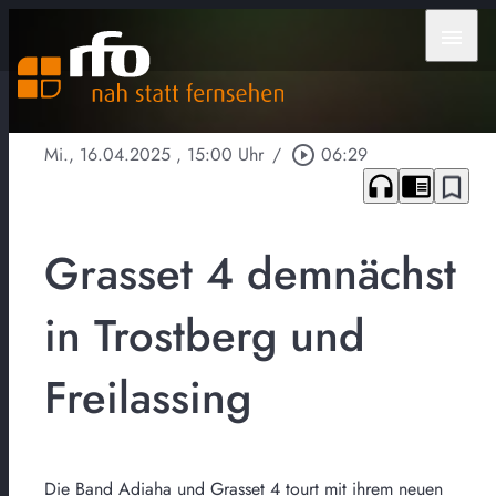
menu
Mi., 16.04.2025
, 15:00 Uhr
/
play_circle_outline
06:29
headphones
chrome_reader_mode
bookmark_border
Grasset 4 demnächst
in Trostberg und
Freilassing
Die Band Adiaha und Grasset 4 tourt mit ihrem neuen