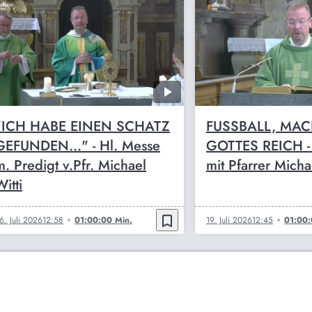
"ICH HABE EINEN SCHATZ
FUSSBALL, MAC
GEFUNDEN..." - Hl. Messe
GOTTES REICH - 
m. Predigt v.Pfr. Michael
mit Pfarrer Micha
itti
bookmark_border
6. Juli 2026
12:58
01:00:00 Min.
19. Juli 2026
12:45
01:00: