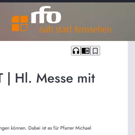
headphones
chrome_reader_mode
bookmark_border
| Hl. Messe mit
gen können. Dabei ist es für Pfarrer Michael