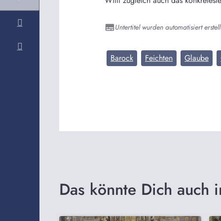
Witti zugleich auch das konkretest
Untertitel wurden automatisiert erstell
Barock
Feichten
Glaube
Das könnte Dich auch i