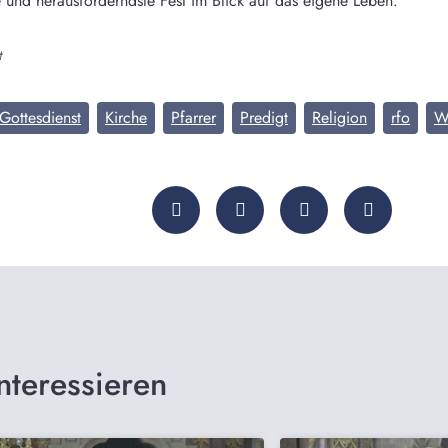
e und herausforderndste Fest im Blick auf das eigene Leben.
t
Gottesdienst
Kirche
Pfarrer
Predigt
Religion
rfo
Wi
nteressieren