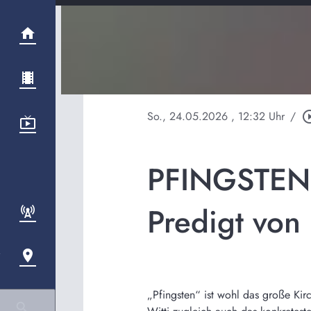
So., 24.05.2026
, 12:32 Uhr
/
play_circle
PFINGSTEN 
Predigt von 
„Pfingsten“ ist wohl das große Kir