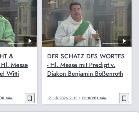
HT &
DER SCHATZ DES WORTES
Hl. Messe
- Hl. Messe mit Predigt v.
el Witti
Diakon Benjamin Bößenroth
bookmark_border
bookmark_border
00 Min.
12. Juli 2026
12:32
01:00:01 Min.