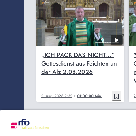
„ICH PACK DAS NICHT…“
Gottesdienst aus Feichten an
der Alz 2.08.2026
W
bookmark_border
2. Aug. 2026
12:32
01:00:00 Min.
2