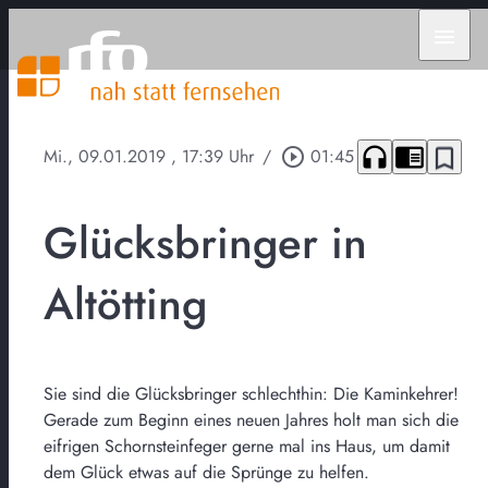
menu
headphones
chrome_reader_mode
bookmark_border
Mi., 09.01.2019
, 17:39 Uhr
/
play_circle_outline
01:45
Glücksbringer in
Altötting
Sie sind die Glücksbringer schlechthin: Die Kaminkehrer!
Gerade zum Beginn eines neuen Jahres holt man sich die
eifrigen Schornsteinfeger gerne mal ins Haus, um damit
dem Glück etwas auf die Sprünge zu helfen.