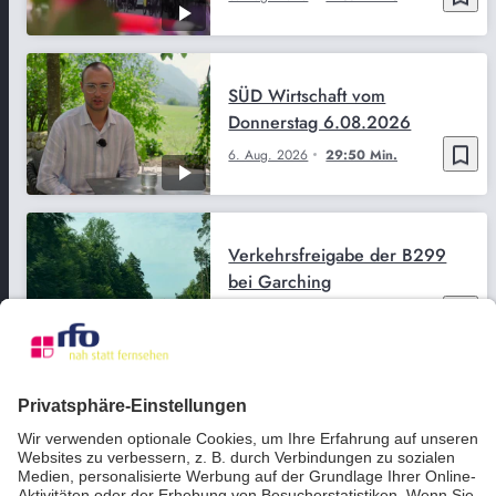
SÜD Wirtschaft vom
Donnerstag 6.08.2026
bookmark_border
6. Aug. 2026
29:50 Min.
Verkehrsfreigabe der B299
bei Garching
bookmark_border
6. Aug. 2026
02:36 Min.
Almwirtschaft - Tourismus -
Klimawandel – Michaela
Kaniber im Sommerinterview
bookmark_border
6. Aug. 2026
25:45 Min.