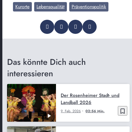
Kurorte
Lebensqualität
Präventionspolitik
Das könnte Dich auch
interessieren
Der Rosenheimer Stadt- und
Landball 2026
bookmark_border
9. Feb. 2026
02:56 Min.