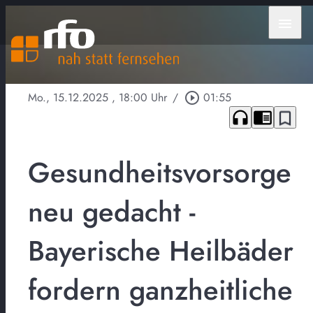
menu
Mo., 15.12.2025
, 18:00 Uhr
/
play_circle_outline
01:55
headphones
chrome_reader_mode
bookmark_border
Gesundheitsvorsorge
neu gedacht -
Bayerische Heilbäder
fordern ganzheitliche